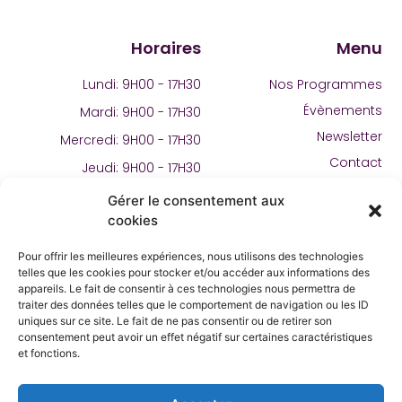
Horaires
Menu
Lundi: 9H00 - 17H30
Nos Programmes
Évènements
Mardi: 9H00 - 17H30
Newsletter
Mercredi: 9H00 - 17H30
Contact
Jeudi: 9H00 - 17H30
Vendredi: 9H00 - 17H30
Gérer le consentement aux
cookies
Pour offrir les meilleures expériences, nous utilisons des technologies
telles que les cookies pour stocker et/ou accéder aux informations des
appareils. Le fait de consentir à ces technologies nous permettra de
traiter des données telles que le comportement de navigation ou les ID
uniques sur ce site. Le fait de ne pas consentir ou de retirer son
consentement peut avoir un effet négatif sur certaines caractéristiques
et fonctions.
Le TransfOrama est un lieu ouvert qui accueille, conseille
et accompagne gratuitement tous ceux qui souhaitent
agir, construire leur projet d’avenir ou entreprendre.