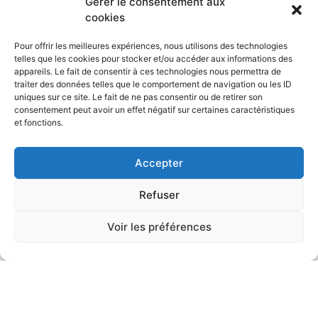
Gérer le consentement aux
cookies
Pour offrir les meilleures expériences, nous utilisons des technologies
telles que les cookies pour stocker et/ou accéder aux informations des
appareils. Le fait de consentir à ces technologies nous permettra de
traiter des données telles que le comportement de navigation ou les ID
uniques sur ce site. Le fait de ne pas consentir ou de retirer son
consentement peut avoir un effet négatif sur certaines caractéristiques
et fonctions.
Accepter
Refuser
TransfOrama
Voir les préférences
Situé au cœur de la Friche la Belle de Mai, le
TransfOrama soutient les personnes qui souhaitent
porter un projet de création d’entreprise ou
d’association.
Le lieu rassemble les acteurs de l’orientation, de la